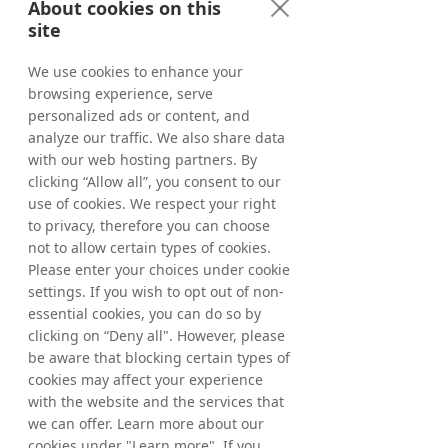
About cookies on this
mobile pour aider les annonceurs à étendre 
site
leurs programmes en ligne aux utilisateurs 
sur appareils mobiles.
We use cookies to enhance your
browsing experience, serve
Tradedoubler s'engage à collaborer 
personalized ads or content, and
étroitement avec chaque client, en les 
aidant à générer des revenus et à réussir à 
analyze our traffic. We also share data
l'échelle nationale et internationale. Parmi 
with our web hosting partners. By
les annonceurs de Tradedoubler figurent 
clicking “Allow all”, you consent to our
American Express, ClubMed, Disney, 
use of cookies. We respect your right
Expedia et CDON. L'action est cotée au 
to privacy, therefore you can choose
Nasdaq OMX de la Bourse de Stockholm.
not to allow certain types of cookies.
Please enter your choices under cookie
Plus d'informations peuvent être trouvées 
settings. If you wish to opt out of non-
sur 
www.tradedoubler.com
essential cookies, you can do so by
clicking on “Deny all". However, please
be aware that blocking certain types of
Download the English Press Release
cookies may affect your experience
with the website and the services that
Download the Swedish Press Release
we can offer. Learn more about our
cookies under "Learn more". If you