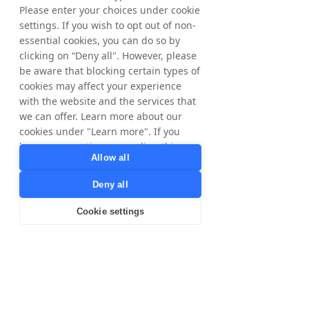
garantir que toutes les activités sont 
Please enter your choices under cookie
optimisées.
settings. If you wish to opt out of non-
essential cookies, you can do so by
Tradedoubler s'engage à collaborer 
clicking on “Deny all". However, please
étroitement avec chaque client, en les 
be aware that blocking certain types of
aidant à générer des revenus et à réussir à 
cookies may affect your experience
l'échelle nationale et internationale. L'action 
with the website and the services that
est cotée au Nasdaq OMX de la Bourse de 
we can offer. Learn more about our
Stockholm.
cookies under "Learn more". If you
have any questions regarding this,
Plus d'informations peuvent être trouvées 
Allow all
please contact
sur 
www.tradedoubler.com
privacy@tradedoubler.com
or
Deny all
dpo@tradedoubler.com
. You can also
read more about our data processing
Download the English Press Release
Cookie settings
in our
Privacy Policy
.
Learn more
Download the Swedish Press Release
< Previous
Next >