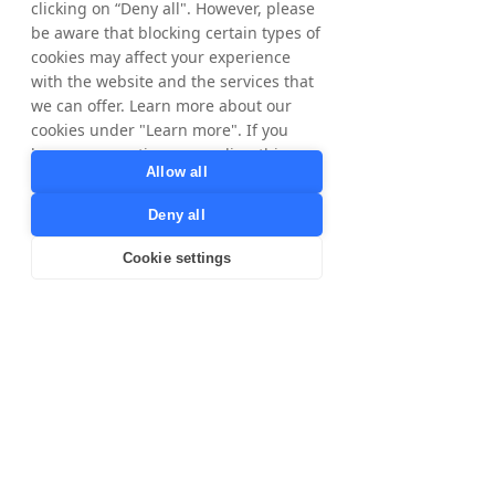
clicking on “Deny all". However, please
qui se situe dans le spread (tel que défini au 
point 18 ci-dessus) au moment de la 
be aware that blocking certain types of
décision de transfert et conformément aux 
cookies may affect your experience
règles du Nasdaq Stockholm à tout 
moment. Le paiement des actions 
with the website and the services that
transférées de cette manière peut être 
we can offer. Learn more about our
effectué en espèces ou par une émission 
non monétaire ou une compensation de 
cookies under "Learn more". If you
créances sur la société, ou selon d'autres 
conditions spécifiques.
have any questions regarding this,
Allow all
La raison de la proposition et de la possibilité 
please contact
de déroger aux droits préférentiels des 
privacy@tradedoubler.com
or
actionnaires est de pouvoir, le cas échéant, 
Deny all
transférer des actions dans le cadre du 
dpo@tradedoubler.com
. You can also
financement d'éventuelles acquisitions 
read more about our data processing
d'entreprises et d'autres types 
Cookie settings
d'investissements et d'acquisitions 
in our
Privacy Policy
.
stratégiques de manière rentable.
Learn more
Une résolution valide requiert l’approbation 
des actionnaires représentant au moins les 
deux tiers des votes exprimés ainsi que les 
actions représentées à l’assemblée.
Point 20 – Résolution sur le comité de 
nomination pour l’assemblée générale 
annuelle de 2017
Le comité de nomination propose que le 
comité de nomination, avant l'assemblée 
générale annuelle de 2017, soit composé de 