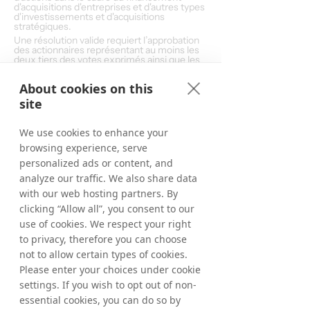
d'acquisitions d'entreprises et d'autres types 
d'investissements et d'acquisitions 
stratégiques.
Une résolution valide requiert l’approbation 
des actionnaires représentant au moins les 
deux tiers des votes exprimés ainsi que les 
actions représentées à l’assemblée.
About cookies on this
Point 19 - Résolution sur l'autorisation du 
site
Conseil d'Administration de délibérer sur la 
cession d'actions propres
Le Conseil d'administration propose que 
We use cookies to enhance your
l'Assemblée générale annuelle autorise le 
browsing experience, serve
Conseil d'administration, jusqu'à la prochaine 
Assemblée générale annuelle, à décider, en 
personalized ads or content, and
une ou plusieurs occasions, le transfert 
analyze our traffic. We also share data
d'actions de la société. Les actions ne 
peuvent être transférées que dans le cadre 
with our web hosting partners. By
du financement d'acquisitions d'entreprises 
et d'autres types d'investissements et 
clicking “Allow all”, you consent to our
d'acquisitions stratégiques, et les transferts 
use of cookies. We respect your right
ne peuvent excéder le nombre maximum 
d'actions propres détenues par la société à 
to privacy, therefore you can choose
un moment donné. Le transfert d'actions 
not to allow certain types of cookies.
propres s'effectue soit sur le Nasdaq 
Stockholm, soit d'une autre manière.
Please enter your choices under cookie
Dans le cadre de l'acquisition de sociétés ou 
settings. If you wish to opt out of non-
d'opérations, le transfert d'actions propres 
peut être effectué en dérogation aux droits 
essential cookies, you can do so by
préférentiels des actionnaires et à un prix 