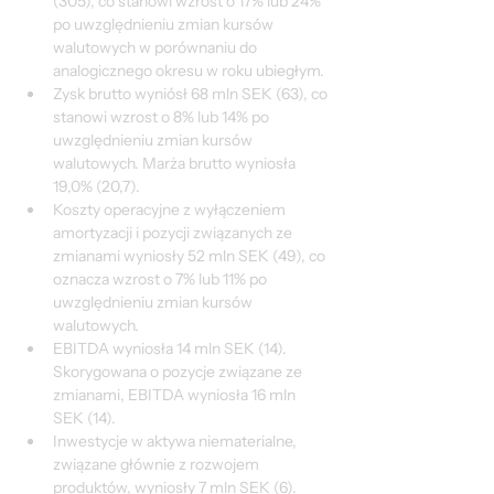
(305), co stanowi wzrost o 17% lub 24% 
po uwzględnieniu zmian kursów 
walutowych w porównaniu do 
analogicznego okresu w roku ubiegłym.
Zysk brutto wyniósł 68 mln SEK (63), co 
stanowi wzrost o 8% lub 14% po 
uwzględnieniu zmian kursów 
walutowych. Marża brutto wyniosła 
19,0% (20,7).
Koszty operacyjne z wyłączeniem 
amortyzacji i pozycji związanych ze 
zmianami wyniosły 52 mln SEK (49), co 
oznacza wzrost o 7% lub 11% po 
uwzględnieniu zmian kursów 
walutowych.
EBITDA wyniosła 14 mln SEK (14). 
Skorygowana o pozycje związane ze 
zmianami, EBITDA wyniosła 16 mln 
SEK (14).
Inwestycje w aktywa niematerialne, 
związane głównie z rozwojem 
produktów, wyniosły 7 mln SEK (6).