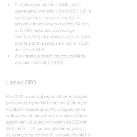
Przepływy pieniężne z działalności 
operacyjnej wyniosły -13 mln SEK (-4), a 
suma gotówki i oprocentowanych 
aktywów finansowych wyniosła 64 mln 
SEK (39) na koniec pierwszego 
kwartału. Czysta gotówka w pierwszym 
kwartale zmniejszyła się o -27 mln SEK 
do -57 mln SEK.
Zysk na akcję przed i po rozwodnieniu 
wyniósł -0,00 SEK (-0,12).
List od CEO
Rok 2021 rozpoczął się od utrzymującej się 
pozytywnej dynamiki biznesowej i dobrych 
wyników Tradedoubler. Po uwzględnieniu 
wpływu walut, przychody wzrosły o 24% w 
porównaniu z ubiegłym rokiem do 358 mln 
SEK, a EBITDA, po uwzględnieniu pozycji 
związanych ze zmianami, wzrosła również o 