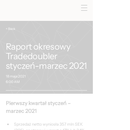
< Back
Raport okresowy
Tradedoubler
styczeń-marzec 2021
18 maja 2021
6:00 AM
Pierwszy kwartał styczeń – 
marzec 2021
Sprzedaż netto wyniosła 357 mln SEK 