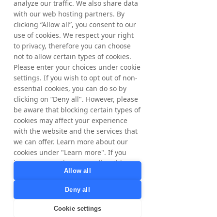
analyze our traffic. We also share data
with our web hosting partners. By
clicking “Allow all”, you consent to our
use of cookies. We respect your right
to privacy, therefore you can choose
not to allow certain types of cookies.
Please enter your choices under cookie
settings. If you wish to opt out of non-
essential cookies, you can do so by
clicking on “Deny all". However, please
be aware that blocking certain types of
cookies may affect your experience
with the website and the services that
we can offer. Learn more about our
cookies under "Learn more". If you
have any questions regarding this,
Allow all
please contact
privacy@tradedoubler.com
or
Deny all
dpo@tradedoubler.com
. You can also
read more about our data processing
Cookie settings
in our
Privacy Policy
.