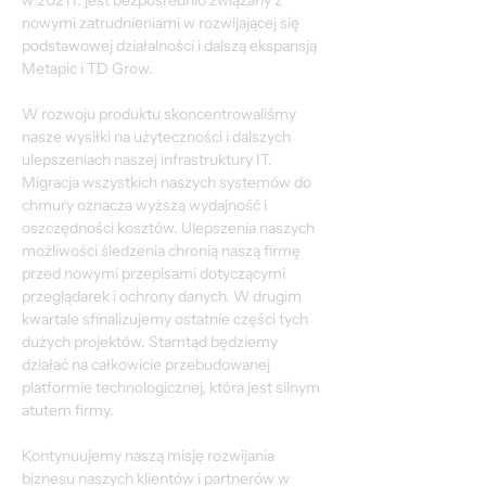
w 2021 r. jest bezpośrednio związany z 
nowymi zatrudnieniami w rozwijającej się 
podstawowej działalności i dalszą ekspansją 
Metapic i TD Grow.
W rozwoju produktu skoncentrowaliśmy 
nasze wysiłki na użyteczności i dalszych 
ulepszeniach naszej infrastruktury IT. 
Migracja wszystkich naszych systemów do 
chmury oznacza wyższą wydajność i 
oszczędności kosztów. Ulepszenia naszych 
możliwości śledzenia chronią naszą firmę 
przed nowymi przepisami dotyczącymi 
przeglądarek i ochrony danych. W drugim 
kwartale sfinalizujemy ostatnie części tych 
dużych projektów. Stamtąd będziemy 
działać na całkowicie przebudowanej 
platformie technologicznej, która jest silnym 
atutem firmy.
Kontynuujemy naszą misję rozwijania 
biznesu naszych klientów i partnerów w 