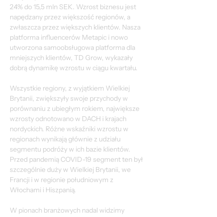
24% do 15,5 mln SEK. Wzrost biznesu jest 
napędzany przez większość regionów, a 
zwłaszcza przez większych klientów. Nasza 
platforma influencerów Metapic i nowo 
utworzona samoobsługowa platforma dla 
mniejszych klientów, TD Grow, wykazały 
dobrą dynamikę wzrostu w ciągu kwartału.
Wszystkie regiony, z wyjątkiem Wielkiej 
Brytanii, zwiększyły swoje przychody w 
porównaniu z ubiegłym rokiem, największe 
wzrosty odnotowano w DACH i krajach 
nordyckich. Różne wskaźniki wzrostu w 
regionach wynikają głównie z udziału 
segmentu podróży w ich bazie klientów. 
Przed pandemią COVID-19 segment ten był 
szczególnie duży w Wielkiej Brytanii, we 
Francji i w regionie południowym z 
Włochami i Hiszpanią.
W pionach branżowych nadal widzimy 