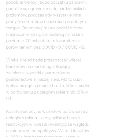
podobne trendy, jak od początku pandemii: 
podróże są ograniczone do bardzo niskich 
poziomów, podczas gdy wszystkie inne 
piony e-commerce nadal rosną w dobrym 
tempie. Od połowy marca podróże znów 
nieznacznie rosną, ale nadal są na niskim 
poziomie. Q1 był ostatnim kwartałem z 
porównaniem bez COVID-19 / COVID-19.
Więksi klienci nadal przeznaczali więcej 
budżetów na marketing afiliacyjny i 
zwiększali wydatki u partnerów za 
pośrednictwem naszej sieci. Ma to duży 
wpływ na ogólną marżę brutto, która spadła 
w porównaniu z ubiegłym rokiem do 19% w 
Q1.
Koszty operacyjne wzrosły w porównaniu z 
ubiegłym rokiem, kiedy byliśmy bardzo 
restrykcyjni w kwestii inwestycji ze względu 
na niepewne perspektywy. Wzrost kosztów 