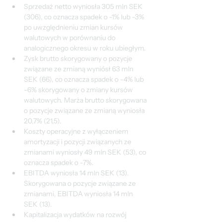
Sprzedaż netto wyniosła 305 mln SEK 
(306), co oznacza spadek o -1% lub -3% 
po uwzględnieniu zmian kursów 
walutowych w porównaniu do 
analogicznego okresu w roku ubiegłym.
Zysk brutto skorygowany o pozycje 
związane ze zmianą wyniósł 63 mln 
SEK (66), co oznacza spadek o -4% lub 
-6% skorygowany o zmiany kursów 
walutowych. Marża brutto skorygowana 
o pozycje związane ze zmianą wyniosła 
20,7% (21,5).
Koszty operacyjne z wyłączeniem 
amortyzacji i pozycji związanych ze 
zmianami wyniosły 49 mln SEK (53), co 
oznacza spadek o -7%.
EBITDA wyniosła 14 mln SEK (13). 
Skorygowana o pozycje związane ze 
zmianami, EBITDA wyniosła 14 mln 
SEK (13).
Kapitalizacja wydatków na rozwój 