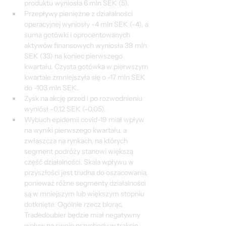
produktu wyniosła 6 mln SEK (5).
Przepływy pieniężne z działalności 
operacyjnej wyniosły -4 mln SEK (-4), a 
suma gotówki i oprocentowanych 
aktywów finansowych wyniosła 39 mln 
SEK (33) na koniec pierwszego 
kwartału. Czysta gotówka w pierwszym 
kwartale zmniejszyła się o -17 mln SEK 
do -103 mln SEK.
Zysk na akcję przed i po rozwodnieniu 
wyniósł -0,12 SEK (-0,05).
Wybuch epidemii covid-19 miał wpływ 
na wyniki pierwszego kwartału, a 
zwłaszcza na rynkach, na których 
segment podróży stanowi większą 
część działalności. Skala wpływu w 
przyszłości jest trudna do oszacowania, 
ponieważ różne segmenty działalności 
są w mniejszym lub większym stopniu 
dotknięte. Ogólnie rzecz biorąc, 
Tradedoubler będzie miał negatywny 
wpływ na swoje przychody w trakcie 