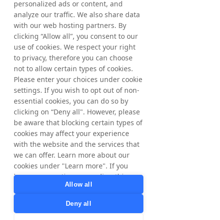
personalized ads or content, and
analyze our traffic. We also share data
with our web hosting partners. By
clicking “Allow all”, you consent to our
use of cookies. We respect your right
to privacy, therefore you can choose
not to allow certain types of cookies.
Please enter your choices under cookie
settings. If you wish to opt out of non-
essential cookies, you can do so by
clicking on “Deny all". However, please
be aware that blocking certain types of
cookies may affect your experience
with the website and the services that
we can offer. Learn more about our
cookies under "Learn more". If you
have any questions regarding this,
Allow all
please contact
privacy@tradedoubler.com
or
Deny all
dpo@tradedoubler.com
. You can also
read more about our data processing