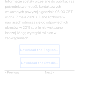
Informacje zostały przesłane do publikacji za 
pośrednictwem osób kontaktowych 
wskazanych powyżej o godzinie 08:00 CET 
w dniu 7 maja 2020 r. Dane liczbowe w 
nawiasach odnoszą się do odpowiednich 
okresów w 2019 r., o ile nie wskazano 
inaczej. Mogą wystąpić różnice w 
zaokrągleniach.
Download the English Report
Download the Swedish Report
< Previous
Next >