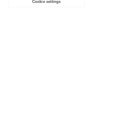
Cookie settings
in our
Privacy Policy
.
Learn more