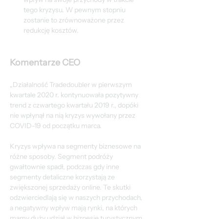
tego kryzysu. W pewnym stopniu 
zostanie to zrównoważone przez 
redukcję kosztów.
Komentarze CEO
„Działalność Tradedoubler w pierwszym 
kwartale 2020 r. kontynuowała pozytywny 
trend z czwartego kwartału 2019 r., dopóki 
nie wpłynął na nią kryzys wywołany przez 
COVID-19 od początku marca.
Kryzys wpływa na segmenty biznesowe na 
różne sposoby. Segment podróży 
gwałtownie spadł, podczas gdy inne 
segmenty detaliczne korzystają ze 
zwiększonej sprzedaży online. Te skutki 
odzwierciedlają się w naszych przychodach, 
a negatywny wpływ mają rynki, na których 
mamy duży udział w biznesie turystycznym, 