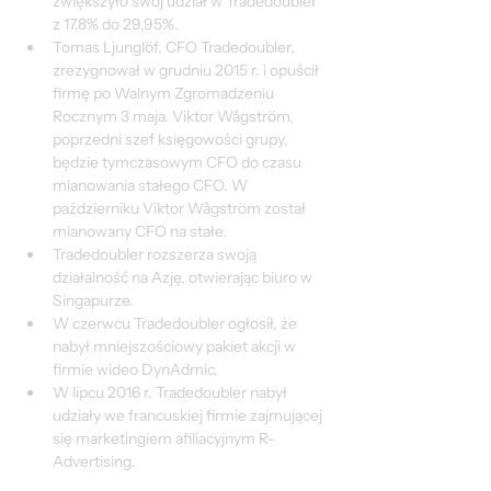
zwiększyło swój udział w Tradedoubler 
z 17,8% do 29,95%.
Tomas Ljunglöf, CFO Tradedoubler, 
zrezygnował w grudniu 2015 r. i opuścił 
firmę po Walnym Zgromadzeniu 
Rocznym 3 maja. Viktor Wågström, 
poprzedni szef księgowości grupy, 
będzie tymczasowym CFO do czasu 
mianowania stałego CFO. W 
październiku Viktor Wågström został 
mianowany CFO na stałe.
Tradedoubler rozszerza swoją 
działalność na Azję, otwierając biuro w 
Singapurze.
W czerwcu Tradedoubler ogłosił, że 
nabył mniejszościowy pakiet akcji w 
firmie wideo DynAdmic.
W lipcu 2016 r. Tradedoubler nabył 
udziały we francuskiej firmie zajmującej 
się marketingiem afiliacyjnym R-
Advertising.