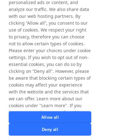
personalized ads or content, and
analyze our traffic. We also share data
Download the Swedish Report
with our web hosting partners. By
< Previous
Next >
clicking “Allow all”, you consent to our
use of cookies. We respect your right
to privacy, therefore you can choose
not to allow certain types of cookies.
Please enter your choices under cookie
settings. If you wish to opt out of non-
essential cookies, you can do so by
clicking on “Deny all". However, please
be aware that blocking certain types of
cookies may affect your experience
with the website and the services that
we can offer. Learn more about our
cookies under "Learn more". If you
have any questions regarding this,
Allow all
please contact
privacy@tradedoubler.com
or
Deny all
dpo@tradedoubler.com
. You can also
read more about our data processing