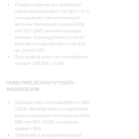
Przepływy pieniężne z działalności 
operacyjnej wyniosły 5 mln SEK (-7), a 
suma gotówki i oprocentowanych 
aktywów finansowych wyniosła 224 
mln SEK (310) na koniec trzeciego 
kwartału. Czysta gotówka w trzecim 
kwartale zmniejszyła się o 3 mln SEK 
do -24 mln SEK.
Zysk na akcję przed i po rozwodnieniu 
wyniósł –0,15 SEK (-0,40).
OKRES PRZEJŚCIOWY STYCZEŃ – 
WRZESIEŃ 2016
Sprzedaż netto wyniosła 998 mln SEK 
(1224). Sprzedaż netto z wyłączeniem 
pozycji związanych ze zmianą wyniosła 
996 mln SEK (1229), co oznacza 
spadek o 19%.
Zysk brutto z wyłączeniem pozycji 