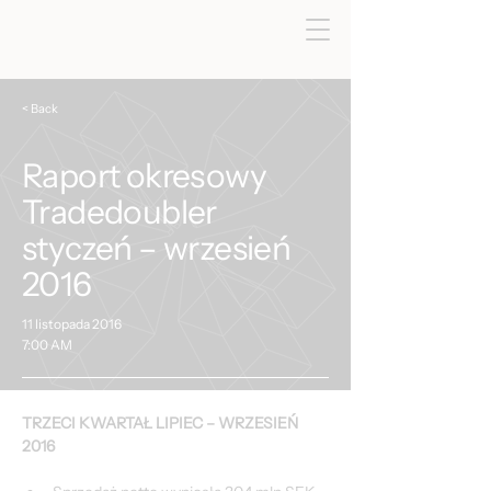
< Back
Raport okresowy
Tradedoubler
styczeń – wrzesień
2016
11 listopada 2016
7:00 AM
TRZECI KWARTAŁ LIPIEC – WRZESIEŃ 
2016