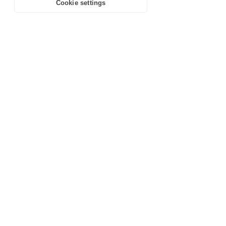
Cookie settings
in our
Privacy Policy
.
Learn more