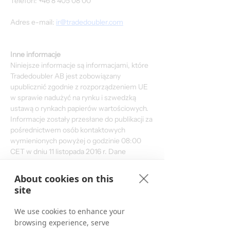
Telefon: +46 8 405 08 00
Adres e-mail: 
ir@tradedoubler.com
Inne informacje
Niniejsze informacje są informacjami, które 
Tradedoubler AB jest zobowiązany 
upublicznić zgodnie z rozporządzeniem UE 
w sprawie nadużyć na rynku i szwedzką 
ustawą o rynkach papierów wartościowych. 
Informacje zostały przesłane do publikacji za 
pośrednictwem osób kontaktowych 
wymienionych powyżej o godzinie 08:00 
CET w dniu 11 listopada 2016 r. Dane 
liczbowe w nawiasach odnoszą się do 
odpowiednich okresów w 2015 r., chyba że 
About cookies on this
wskazano inaczej. Mogą wystąpić różnice w 
site
zaokrągleniach.
We use cookies to enhance your
Download the English Report
browsing experience, serve