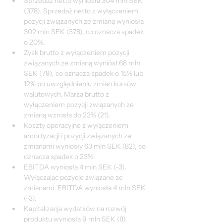
Sprzedaż netto wyniosła 304 mln SEK 
(378). Sprzedaż netto z wyłączeniem 
pozycji związanych ze zmianą wyniosła 
302 mln SEK (378), co oznacza spadek 
o 20%.
Zysk brutto z wyłączeniem pozycji 
związanych ze zmianą wyniósł 68 mln 
SEK (79), co oznacza spadek o 15% lub 
12% po uwzględnieniu zmian kursów 
walutowych. Marża brutto z 
wyłączeniem pozycji związanych ze 
zmianą wzrosła do 22% (21).
Koszty operacyjne z wyłączeniem 
amortyzacji i pozycji związanych ze 
zmianami wyniosły 63 mln SEK (82), co 
oznacza spadek o 23%.
EBITDA wyniosła 4 mln SEK (-3). 
Wyłączając pozycje związane ze 
zmianami, EBITDA wyniosła 4 mln SEK 
(-3).
Kapitalizacja wydatków na rozwój 
produktu wyniosła 9 mln SEK (8).