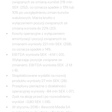
związanych ze zmianą wyniósł 219 mln 
SEK (252), co oznacza spadek o 13% lub 
10% po uwzględnieniu zmian kursów 
walutowych. Marża brutto z 
wyłączeniem pozycji związanych ze 
zmianą wzrosła do 22% (20).
Koszty operacyjne z wyłączeniem 
amortyzacji i pozycji związanych ze 
zmianami wyniosły 221 mln SEK (258), 
co oznacza spadek o 14%.
EBITDA wyniosła SEK -4 M (-20). 
Wyłączając pozycje związane ze 
zmianami, EBITDA wyniosła SEK -2 M 
(-6).
Skapitalizowane wydatki na rozwój 
produktu wyniosły 27 mln SEK (28).
Przepływy pieniężne z działalności 
operacyjnej wyniosły -84 mln SEK (-37).
Zysk na akcję przed i po rozwodnieniu 
wyniósł –0,80 SEK (-1,16).
W styczniu 2016 r. Reworld Media SA 