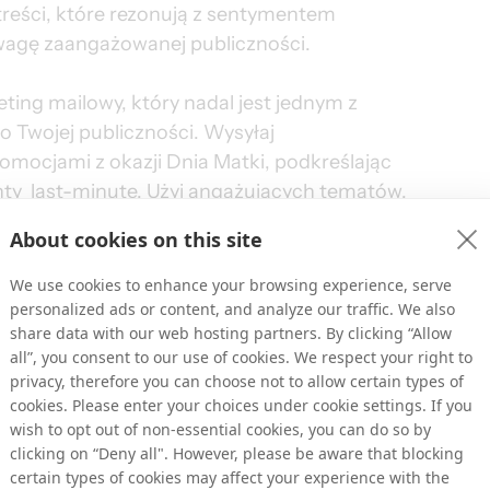
reści, które rezonują z sentymentem 
wagę zaangażowanej publiczności.
ing mailowy, który nadal jest jednym z 
 Twojej publiczności. Wysyłaj 
mocjami z okazji Dnia Matki, podkreślając 
ty  last-minute. Użyj angażujących tematów, 
warte i przeczytane. Ponadto, blogerzy lub 
About cookies on this site
 wysokiej jakości materiały związane z 
ki mogą przyciągać zainteresowanych 
We use cookies to enhance your browsing experience, serve
półpraca z serwisami kuponowymi i 
personalized ads or content, and analyze our traffic. We also
share data with our web hosting partners. By clicking “Allow
szukujących specjalnych ofert, aby Dnia 
all”, you consent to our use of cookies. We respect your right to
podczas gdy platformy porównawcze mogą 
privacy, therefore you can choose not to allow certain types of
o prezentu.
cookies. Please enter your choices under cookie settings. If you
wish to opt out of non-essential cookies, you can do so by
clicking on “Deny all". However, please be aware that blocking
łpraca z wydawcami, którzy zgadzają się z 
certain types of cookies may affect your experience with the
elową publicznością, co pozwala 