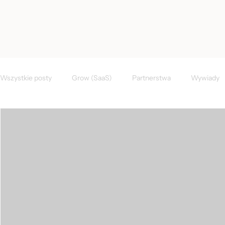
< Wszystkie posty
Wszystkie posty
Grow (SaaS)
Partnerstwa
Wywiady
Wydarzenia
FAQs
CEE Region