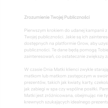
Zrozumienie Twojej Publiczności
Pierwszym krokiem do udanej kampanii z o
Twojej publiczności. Jakie są ich zaintere
dostępnych na platformie Grow, aby uzysk
publiczności. Te dane będą pomogą Tobi
zainteresowań, co ostatecznie zwiększy 
W czasie Dnia Matki klienci zwykle staraj
matkom lub matkom zastępczym w swoim ż
prezentów, takich jak kwiaty, karty, czekol
jak zabiegi w spa czy wspólne posiłki. Pami
Matki jest zróżnicowana, obejmując nie tyl
krewnych szukających idealnego prezent