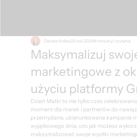
Denise Kolles
25 kwi 2024
4 minut(y) czytania
Maksymalizuj swoje
marketingowe z oka
użyciu platformy G
Dzień Matki to nie tylko czas celebrowani
moment dla marek i partnerów do nawiąz
przemyślane, ukierunkowane kampanie mar
wyjątkowego dnia, oto jak możesz wykorz
maksymalizować swoje wysiłki marketingo