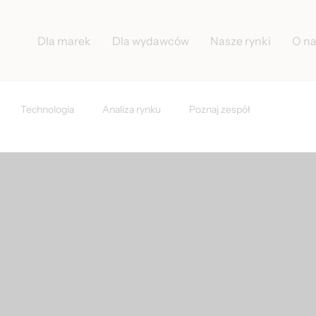
Dla marek
Dla wydawców
Nasze rynki
O n
Technologia
Analiza rynku
Poznaj zespół