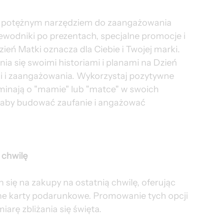
 potężnym narzędziem do zaangażowania 
ewodniki po prezentach, specjalne promocje i 
eń Matki oznacza dla Ciebie i Twojej marki. 
a się swoimi historiami i planami na Dzień 
ci i zaangażowania. Wykorzystaj pozytywne 
ominają o "mamie" lub "matce" w swoich 
aby budować zaufanie i angażować 
 chwilę
się na zakupy na ostatnią chwilę, oferując 
ne karty podarunkowe. Promowanie tych opcji 
rę zbliżania się święta.