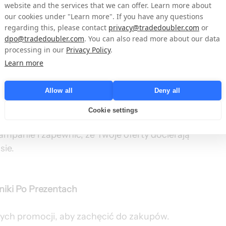
website and the services that we can offer. Learn more about
przez Grow, zwiększając sprzedaż i 
our cookies under "Learn more". If you have any questions
regarding this, please contact
privacy@tradedoubler.com
or
dpo@tradedoubler.com
. You can also read more about our data
processing in our
Privacy Policy
.
Learn more
Allow all
Deny all
je promocje wcześnie, aby złapać 
aż do Dnia Matki, aby złapać ostatnio 
Cookie settings
różnorodne narzędzia promocyjne dostępne na 
mpanie i zapewnić, że Twoje oferty docierają 
sie.
niki Po Prezentach
nych promocji, aby zachęcić do zakupów. 