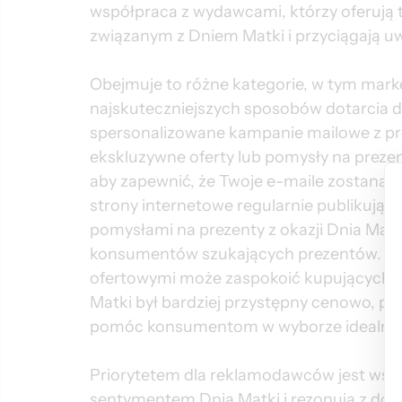
współpraca z wydawcami, którzy oferują t
związanym z Dniem Matki i przyciągają u
Obejmuje to różne kategorie, w tym market
najskuteczniejszych sposobów dotarcia do
spersonalizowane kampanie mailowe z pro
ekskluzywne oferty lub pomysły na prezen
aby zapewnić, że Twoje e-maile zostaną ot
strony internetowe regularnie publikujące
pomysłami na prezenty z okazji Dnia Mat
konsumentów szukających prezentów. Ws
ofertowymi może zaspokoić kupujących po
Matki był bardziej przystępny cenowo, 
pomóc konsumentom w wyborze idealneg
Priorytetem dla reklamodawców jest wspó
sentymentem Dnia Matki i rezonują z doc