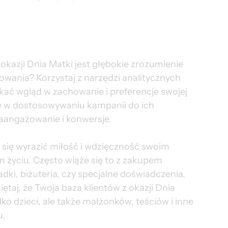
kazji Dnia Matki jest głębokie zrozumienie 
sowania? Korzystaj z narzędzi analitycznych 
ać wgląd w zachowanie i preferencje swojej 
e w dostosowywaniu kampanii do ich 
zaangażowanie i konwersje.
ą się wyrazić miłość i wdzięczność swoim 
yciu. Często wiąże się to z zakupem 
adki, biżuteria, czy specjalne doświadczenia, 
ętaj, że Twoja baza klientów z okazji Dnia 
ko dzieci, ale także małżonków, teściów i inne 
u.