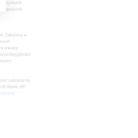
 o rynkach 
 o godzinie 
h. Założony w 
anych 
ą wiedzą 
ysokiej jakości 
awcom 
osić sukcesy na 
ft Store, HP, 
 
stronie 