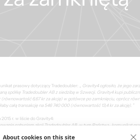
unikat prasowy dotyczący Tradedoubler: „ 
Gravity4 ogłosiło, że jego zar
aną spółkę Tradedoubler AB z siedzibą w Szwecji. Gravity4 kupi publicz
(równowartość 6,67 kr za akcję) w gotówce po zamknięciu, oprócz równo
łaby całą transakcję na 546 740 000 (równowartość 13,4 kr za akcję).
 ”
015 r. w liście do Gravity4:
wanie nabyciem akcji Tradedoubler AB, w tym Państwa „komunikat pras
są dopuszczone do obrotu na regulowanym rynku NASDAQ Stockholm. Każ
About cookies on this site
e publicznej oferty przejęcia zgodnie z obowiązującymi szwedzkimi przep