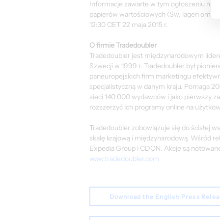
Informacje zawarte w tym ogłoszeniu mus
papierów wartościowych (Sw. lagen om vär
12:30 CET 22 maja 2015 r.
O firmie Tradedoubler
Tradedoubler jest międzynarodowym lidere
Szwecji w 1999 r. Tradedoubler był pionier
paneuropejskich firm marketingu efektyw
specjalistyczną w danym kraju. Pomaga 2
sieci 140 000 wydawców i jako pierwszy 
rozszerzyć ich programy online na użytko
Tradedoubler zobowiązuje się do ścisłej 
skalę krajową i międzynarodową. Wśród rek
Expedia Group i CDON. Akcje są notowane 
www.tradedoubler.com
Download the English Press Rele