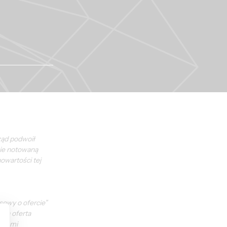
ząd podwoił 
nie notowaną 
wartości tej 
owy o ofercie” 
da oferta 
isami 