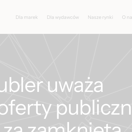
Dla marek
Dla wydawców
Nasze rynki
O n
ubler uważa
oferty publiczn
 za zamkniętą