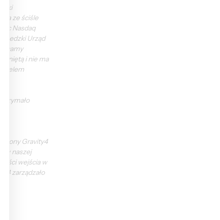
ółki 
na ze ściśle 
obec Nasdaq 
Szwedzki Urząd 
alecamy 
kniętą i nie ma 
ikaelem 
otrzymało 
strony Gravity4 
m w naszej 
wości wejścia w 
ty4 zarządzało 