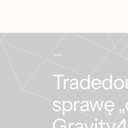
< Back
Tradedo
sprawę „
Gravity4