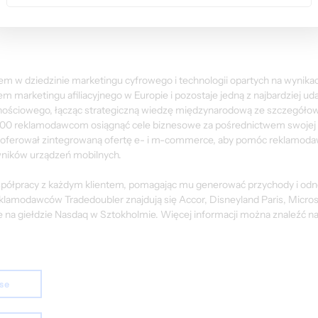
zą zostać ujawnione przez Tradedoubler AB zgodnie ze szwedzką ustawą
depappersmarknaden). Informacje te zostały udostępnione do publikacji
m w dziedzinie marketingu cyfrowego i technologii opartych na wynikac
em marketingu afiliacyjnego w Europie i pozostaje jedną z najbardziej ud
nościowego, łącząc strategiczną wiedzę międzynarodową ze szczegółow
000 reklamodawcom osiągnąć cele biznesowe za pośrednictwem swojej w
zaoferował zintegrowaną ofertę e- i m-commerce, aby pomóc reklamod
wników urządzeń mobilnych.
współpracy z każdym klientem, pomagając mu generować przychody i odn
lamodawców Tradedoubler znajdują się Accor, Disneyland Paris, Microso
na giełdzie Nasdaq w Sztokholmie. Więcej informacji można znaleźć na
ase