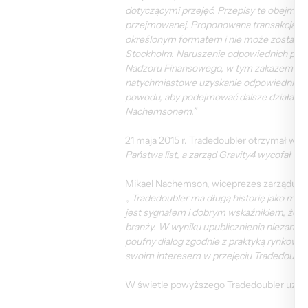
dotyczącymi przejęć. Przepisy te obejmują r
przejmowanej. Proponowana transakcja jest
określonym formatem i nie może zostać up
Stockholm. Naruszenie odpowiednich prze
Nadzoru Finansowego, w tym zakazem skła
natychmiastowe uzyskanie odpowiedniej sz
powodu, aby podejmować dalsze działania.
Nachemsonem.”
21 maja 2015 r. Tradedoubler otrzymał wia
Państwa list, a zarząd Gravity4 wycofał sw
Mikael Nachemson, wiceprezes zarządu Tr
„ 
Tradedoubler ma długą historię jako mi
jest sygnałem i dobrym wskaźnikiem, że no
branży. W wyniku upublicznienia niezamówi
poufny dialog zgodnie z praktyką rynkową.
swoim interesem w przejęciu Tradedouble
W świetle powyższego Tradedoubler uznaj