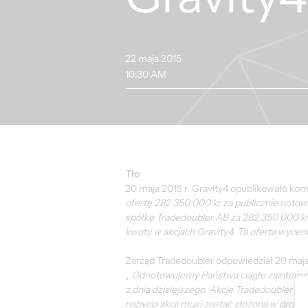
22 maja 2015
10:30 AM
Tło
20 maja 2015 r. Gravity4 opublikowało kom
ofertę 282 350 000 kr za publicznie notow
spółkę Tradedoubler AB za 282 350 000 kr 
kwoty w akcjach Gravity4. Ta oferta wyceni
Zarząd Tradedoubler odpowiedział 20 maja 2
„ 
Odnotowujemy Państwa ciągłe zaintereso
z dnia dzisiejszego. Akcje Tradedoubler 
nabycia akcji musi zostać złożona w drodz