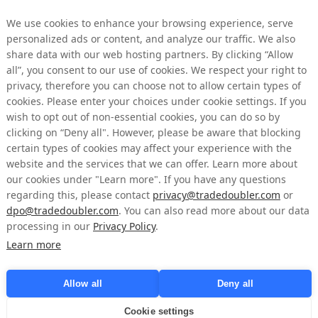
ównież działania przed złożeniem takiej oferty oraz działania zarządu sp
We use cookies to enhance your browsing experience, serve
 niezgodna z tymi zasadami. Na przykład oferta publiczna musi być zgod
personalized ads or content, and analyze our traffic. We also
ubliczniona, dopóki oferent nie podejmie określonego zobowiązania w
share data with our web hosting partners. By clicking “Allow
pisów dotyczących przejęć może skutkować nałożeniem sankcji przez 
all”, you consent to our use of cookies. We respect your right to
dania oferty i grzywnami w wysokości do 100 milionów SEK. Dlatego z
wedzkiej porady prawnej. Na razie Tradedoubler uważa tę sprawę za zam
privacy, therefore you can choose not to allow certain types of
W celu dalszego kontaktu ze spółką prosimy o bezpośredni kontakt z M
cookies. Please enter your choices under cookie settings. If you
wish to opt out of non-essential cookies, you can do so by
clicking on “Deny all". However, please be aware that blocking
domość e-mail od Gravity4, w której między innymi napisano: „ 
Gravity4 
certain types of cookies may affect your experience with the
oją drugą ofertę na Tradedoubler AB”.
website and the services that we can offer. Learn more about
our cookies under "Learn more". If you have any questions
adedoubler, komentuje:
regarding this, please contact
privacy@tradedoubler.com
or
ędzynarodowa firma marketingu efektywnościowego. Zainteresowanie ze 
dpo@tradedoubler.com
. You can also read more about our data
we pozycjonowanie i strategia Tradedoubler są atrakcyjne dla innych fir
processing in our
Privacy Policy
.
onego podejścia ze strony Gravity4 zarząd Tradedoubler nie miał możli
Learn more
 Wycofanie zainteresowania Gravity4 jest wynikiem sposobu, w jaki Gravi
r
 .“
Allow all
Deny all
e sprawę za zamkniętą.
Cookie settings