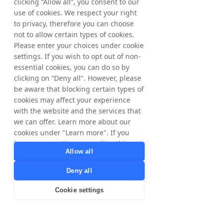
wiedzę specjalistyczną. Założony w Szwecji 
clicking “Allow all”, you consent to our
w 1999 r. Tradedoubler był pionierem 
use of cookies. We respect your right
marketingu afiliacyjnego w Europie i od tego 
to privacy, therefore you can choose
czasu rozwinął swoją ofertę, aby objąć 
not to allow certain types of cookies.
zestaw rozwiązań, które pomagają 
Please enter your choices under cookie
marketerom cyfrowym odnieść sukces. TD 
settings. If you wish to opt out of non-
CONVERT to rozwiązanie afiliacyjne 
essential cookies, you can do so by
Tradedoubler, w którym reklamodawcy 
clicking on “Deny all". However, please
płacą tylko za dostarczone wyniki. TD 
be aware that blocking certain types of
CONNECT to globalna platforma 
cookies may affect your experience
zarządzania partnerami white label, której 
with the website and the services that
reklamodawcy mogą używać do zarządzania 
we can offer. Learn more about our
swoją działalnością w zakresie marketingu 
cookies under "Learn more". If you
cyfrowego. TD ENGAGE to programowe 
have any questions regarding this,
rozwiązanie Tradedoubler, które rozumie 
Allow all
please contact
klientów i identyfikuje podobnych nowych 
privacy@tradedoubler.com
or
klientów, przyciągając ich do biznesu marki. 
Deny all
dpo@tradedoubler.com
. You can also
TD ADAPT to wiodące na rynku narzędzie 
read more about our data processing
Business Intelligence, które umożliwia 
Cookie settings
in our
Privacy Policy
.
reklamodawcom wizualizację danych 
marketingu cyfrowego w celu uzyskania 
Learn more
informacji, których potrzebują, aby zapewnić 