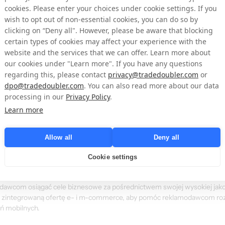
cookies. Please enter your choices under cookie settings. If you
er w 2007 r. i piastował kilka stanowisk kierowniczych w firmie, takich 
wish to opt out of non-essential cookies, you can do so by
, Regional Director for Market Unit DACH i Vice President Sales. Matthi
clicking on “Deny all". However, please be aware that blocking
keting w CANCOM IT Systeme AG, Monachium.
certain types of cookies may affect your experience with the
website and the services that we can offer. Learn more about
zą zostać ujawnione przez Tradedoubler AB zgodnie ze szwedzką ustawą
our cookies under "Learn more". If you have any questions
depappersmarknaden). Informacje te zostały udostępnione do publikacji
regarding this, please contact
privacy@tradedoubler.com
or
dpo@tradedoubler.com
. You can also read more about our data
processing in our
Privacy Policy
.
ąc się z:
Learn more
ler
Allow all
Deny all
m w dziedzinie marketingu cyfrowego i technologii opartych na wynikac
Cookie settings
em marketingu afiliacyjnego w Europie i pozostaje najbardziej udaną pan
trategiczną wiedzę międzynarodową ze szczegółową wiedzą specjalist
awcom osiągać cele biznesowe za pośrednictwem swojej wysokiej jakośc
 zintegrowaną ofertę e- i m-commerce, aby pomóc reklamodawcom roz
ń mobilnych.