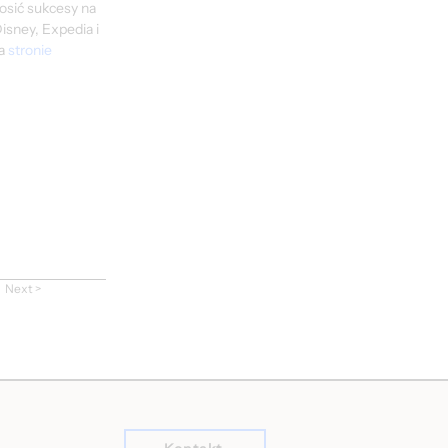
osić sukcesy na 
sney, Expedia i 
a 
stronie 
Next >