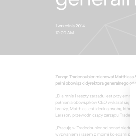
1 września 2014
10:00 AM
Zarząd Tradedoubler mianował Matthiasa S
pełni obowiązki dyrektora generalnego od 2
„Dla mnie i reszty zarządu jest przyjemno
pełnienia obowiązków CEO wykazał się im
branży, Matthias jest idealną osobą, któr
Larsson, przewodniczący zarządu Tradedou
„Pracuję w Tradedoubler od ponad siedmi
wyzwaniem i razem z moimi kolegami prze