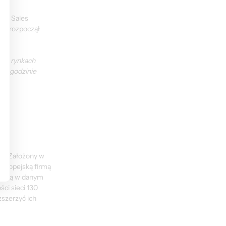
jak Sales 
as rozpoczął 
 o rynkach 
 o godzinie 
h. Założony w 
europejską firmą 
yczną w danym 
i sieci 130 
szerzyć ich 