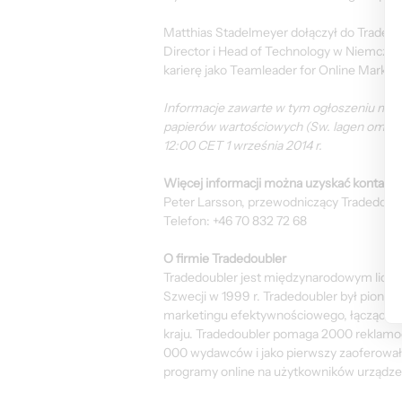
Matthias Stadelmeyer dołączył do Tradedoubl
Director i Head of Technology w Niemczech
karierę jako Teamleader for Online Mar
Informacje zawarte w tym ogłoszeniu mus
papierów wartościowych (Sw. lagen om vär
12:00 CET 1 września 2014 r.
Więcej informacji można uzyskać kontaktuj
Peter Larsson, przewodniczący Tradedoub
Telefon: +46 70 832 72 68
O firmie Tradedoubler
Tradedoubler jest międzynarodowym lidere
Szwecji w 1999 r. Tradedoubler był pionier
marketingu efektywnościowego, łączącą s
kraju. Tradedoubler pomaga 2000 reklamod
000 wydawców i jako pierwszy zaoferował
programy online na użytkowników urządze