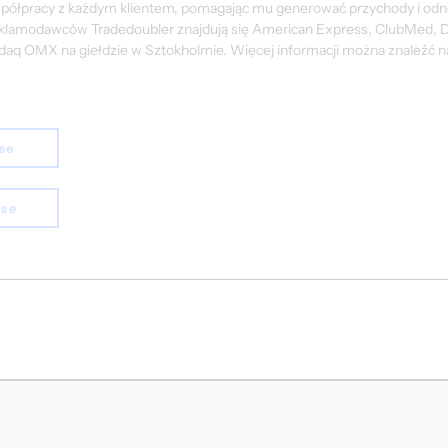
współpracy z każdym klientem, pomagając mu generować przychody i odn
klamodawców Tradedoubler znajdują się American Express, ClubMed, Di
aq OMX na giełdzie w Sztokholmie. Więcej informacji można znaleźć n
ase
ase