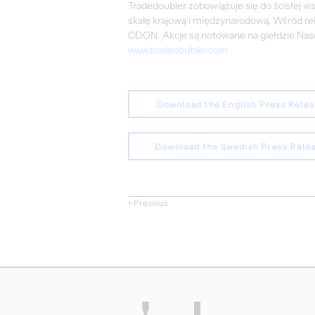
Tradedoubler zobowiązuje się do ścisłej 
skalę krajową i międzynarodową. Wśród re
CDON. Akcje są notowane na giełdzie Nasd
www.tradedoubler.com
Download the English Press Rele
Download the Swedish Press Rele
< Previous