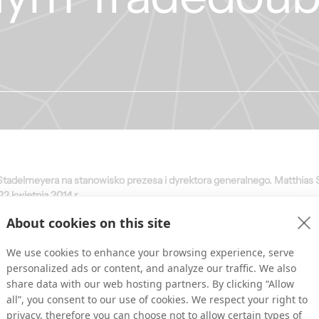
tadelmeyera na stanowisko prezesa i dyrektora generalnego. Matthias 
2 kwietnia 2014 r.
About cookies on this site
ścią ogłosić, że Matthias Stadelmeyer obejmie stanowisko CEO na stałe.
ponującymi wynikami. Dzięki swojemu bogatemu doświadczeniu i doświ
We use cookies to enhance your browsing experience, serve
a poprowadzi Tradedoubler na wiodącą pozycję w Performance Marketing”
personalized ads or content, and analyze our traffic. We also
bler.
share data with our web hosting partners. By clicking “Allow
all”, you consent to our use of cookies. We respect your right to
u lat i mianowanie mnie CEO firmy napawa mnie dumą. Jestem podeksc
niosę firmę na nowy poziom” – mówi Matthias Stadelmeyer, CEO Trade
privacy, therefore you can choose not to allow certain types of