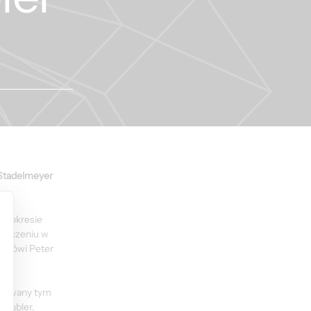
Stadelmeyer 
 W okresie 
adczeniu w 
, mówi Peter 
ytowany tym 
doubler.