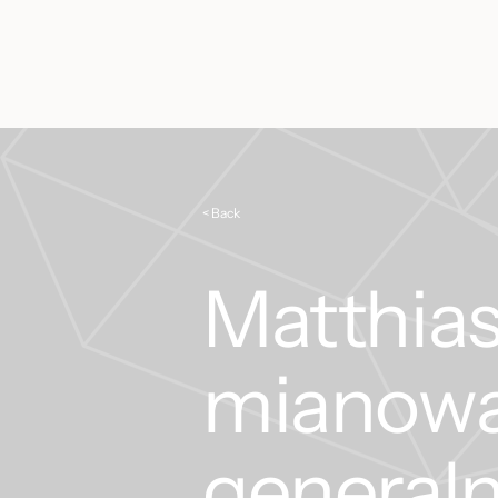
< Back
Matthia
mianowa
general