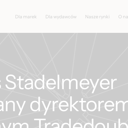
Dla marek
Dla wydawców
Nasze rynki
O n
s Stadelmeyer
ny dyrektore
nym Tradedoub