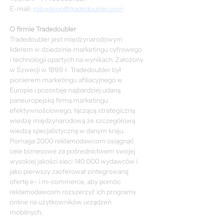
E-mail: 
rob.wilson@tradedoubler.com
O firmie Tradedoubler
Tradedoubler jest międzynarodowym 
liderem w dziedzinie marketingu cyfrowego 
i technologii opartych na wynikach. Założony 
w Szwecji w 1999 r. Tradedoubler był 
pionierem marketingu afiliacyjnego w 
Europie i pozostaje najbardziej udaną 
paneuropejską firmą marketingu 
efektywnościowego, łączącą strategiczną 
wiedzę międzynarodową ze szczegółową 
wiedzą specjalistyczną w danym kraju. 
Pomaga 2000 reklamodawcom osiągnąć 
cele biznesowe za pośrednictwem swojej 
wysokiej jakości sieci 140 000 wydawców i 
jako pierwszy zaoferował zintegrowaną 
ofertę e- i m-commerce, aby pomóc 
reklamodawcom rozszerzyć ich programy 
online na użytkowników urządzeń 
mobilnych.