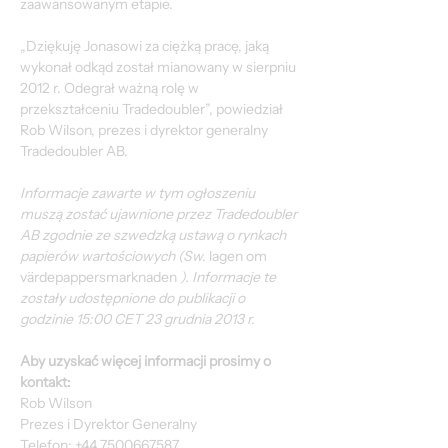
zaawansowanym etapie.
„Dziękuję Jonasowi za ciężką pracę, jaką 
wykonał odkąd został mianowany w sierpniu 
2012 r. Odegrał ważną rolę w 
przekształceniu Tradedoubler”, powiedział 
Rob Wilson, prezes i dyrektor generalny 
Tradedoubler AB.
Informacje zawarte w tym ogłoszeniu 
muszą zostać ujawnione przez Tradedoubler 
AB zgodnie ze szwedzką ustawą o rynkach 
papierów wartościowych (Sw.
 lagen om 
värdepappersmarknaden 
). Informacje te 
zostały udostępnione do publikacji o 
godzinie 15:00 CET 23 grudnia 2013 r.
Aby uzyskać więcej informacji prosimy o 
kontakt:
Rob Wilson
Prezes i Dyrektor Generalny
Telefon: +44 7500667587