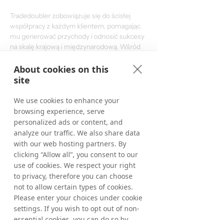
Tradedoubler zobowiązuje się do ścisłej 
współpracy z każdym klientem, pomagając 
mu generować przychody i odnosić sukcesy 
na skalę krajową i międzynarodową. Wśród 
reklamodawców Tradedoubler znajdują się 
American Express, ClubMed, Disney, 
About cookies on this
Expedia i CDON. Akcje są notowane na 
site
giełdzie Nasdaq OMX na giełdzie w 
Sztokholmie. Więcej informacji można 
We use cookies to enhance your
znaleźć na 
stronie www.tradedoubler.com
browsing experience, serve
personalized ads or content, and
analyze our traffic. We also share data
Download the English Press Release
with our web hosting partners. By
clicking “Allow all”, you consent to our
use of cookies. We respect your right
Download the Swedish Press Release
to privacy, therefore you can choose
< Previous
Next >
not to allow certain types of cookies.
Please enter your choices under cookie
settings. If you wish to opt out of non-
essential cookies, you can do so by