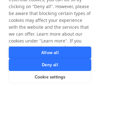
clicking on “Deny all". However, please
be aware that blocking certain types of
cookies may affect your experience
with the website and the services that
we can offer. Learn more about our
cookies under "Learn more". If you
have any questions regarding this,
Allow all
please contact
privacy@tradedoubler.com
or
Deny all
dpo@tradedoubler.com
. You can also
read more about our data processing
Cookie settings
in our
Privacy Policy
.
Learn more