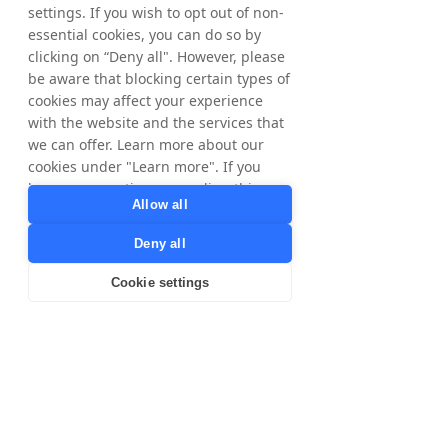
settings. If you wish to opt out of non-
essential cookies, you can do so by
clicking on “Deny all". However, please
be aware that blocking certain types of
cookies may affect your experience
with the website and the services that
we can offer. Learn more about our
cookies under "Learn more". If you
have any questions regarding this,
Allow all
please contact
privacy@tradedoubler.com
or
Deny all
dpo@tradedoubler.com
. You can also
read more about our data processing
Cookie settings
in our
Privacy Policy
.
Learn more