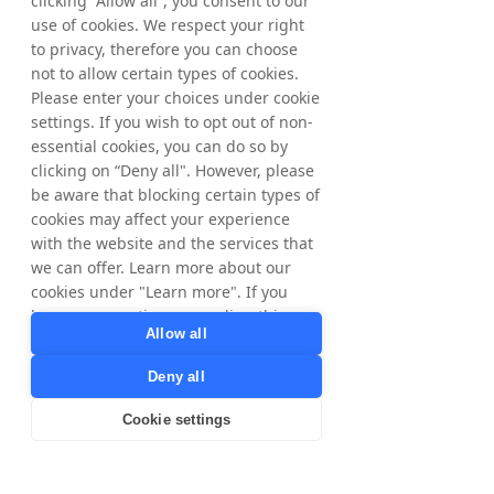
clicking “Allow all”, you consent to our
publishers y a nosotros 
use of cookies. We respect your right
mismos para convertirnos en 
to privacy, therefore you can choose
la mejor versión dentro del 
not to allow certain types of cookies.
Please enter your choices under cookie
espacio profesional del 
settings. If you wish to opt out of non-
Marketing Digital.
”  
essential cookies, you can do so by
clicking on “Deny all". However, please
be aware that blocking certain types of
cookies may affect your experience
with the website and the services that
El Partner Marketing en 
we can offer. Learn more about our
el punto óptimo 
cookies under "Learn more". If you
have any questions regarding this,
Allow all
please contact
El rebranding estratégico de 
privacy@tradedoubler.com
or
Tradedoubler subraya nuestra firme 
Deny all
dpo@tradedoubler.com
. You can also
creencia de que el Partner Marketing 
read more about our data processing
Cookie settings
sigue siendo uno de los canales de 
in our
Privacy Policy
.
Marketing Online más relevantes. 
Learn more
Esta afirmación se basa en el modelo 