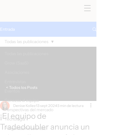
Entrada
Todas las publicaciones
Todas las publicaciones
Grow (SaaS)
Asociaciones
Entrevistas
< Todos los Posts
Eventos
Conozca al equipo
Denise Kolles
13 sept 2024
3 min de lectura
Perspectivas del mercado
¡El equipo de
Tecnología
Tradedoubler anuncia un
Preguntas frecuentes