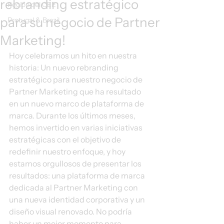
rebranding estratégico
Región del CEE
para su negocio de Partner
Protugal & Brazil
Marketing!
Hoy celebramos un hito en nuestra 
historia: Un nuevo rebranding 
estratégico para nuestro negocio de 
Partner Marketing que ha resultado 
en un nuevo marco de plataforma de 
marca. Durante los últimos meses, 
hemos invertido en varias iniciativas 
estratégicas con el objetivo de 
redefinir nuestro enfoque, y hoy 
estamos orgullosos de presentar los 
resultados: una plataforma de marca 
dedicada al Partner Marketing con 
una nueva identidad corporativa y un 
diseño visual renovado. No podría 
haber un mejor momento para 