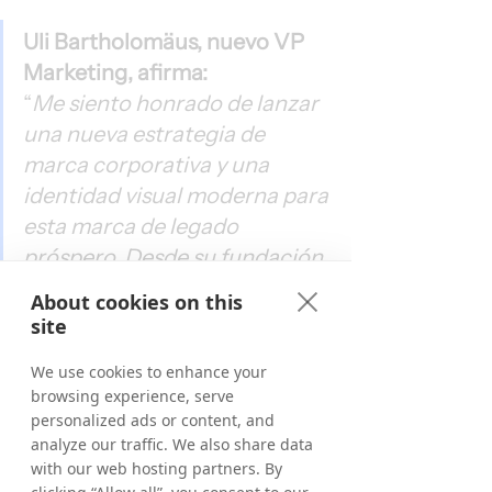
Uli Bartholomäus, nuevo VP 
Marketing, afirma:
“
Me siento honrado de lanzar 
una nueva estrategia de 
marca corporativa y una 
identidad visual moderna para 
esta marca de legado 
próspero. Desde su fundación, 
Tradedoubler ha establecido 
About cookies on this
una cultura única que ahora 
site
está alineada con nuestra 
We use cookies to enhance your
marca e identidad visual y 
browsing experience, serve
nuestras ambiciones para el 
personalized ads or content, and
futuro. Nunca dejaremos de 
analyze our traffic. We also share data
with our web hosting partners. By
empoderar a marcas, 